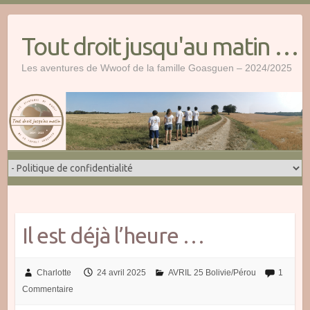
Skip
to
Tout droit jusqu'au matin …
content
Les aventures de Wwoof de la famille Goasguen – 2024/2025
Il est déjà l’heure …
Charlotte
24 avril 2025
AVRIL 25 Bolivie/Pérou
1
Commentaire