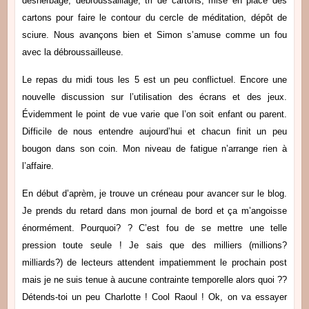
désherbage, débroussaillage, tri de cartons, mise en place des
cartons pour faire le contour du cercle de méditation, dépôt de
sciure. Nous avançons bien et Simon s’amuse comme un fou
avec la débroussailleuse.
Le repas du midi tous les 5 est un peu conflictuel. Encore une
nouvelle discussion sur l’utilisation des écrans et des jeux.
Évidemment le point de vue varie que l’on soit enfant ou parent.
Difficile de nous entendre aujourd’hui et chacun finit un peu
bougon dans son coin. Mon niveau de fatigue n’arrange rien à
l’affaire.
En début d’aprèm, je trouve un créneau pour avancer sur le blog.
Je prends du retard dans mon journal de bord et ça m’angoisse
énormément. Pourquoi? ? C’est fou de se mettre une telle
pression toute seule ! Je sais que des milliers (millions?
milliards?) de lecteurs attendent impatiemment le prochain post
mais je ne suis tenue à aucune contrainte temporelle alors quoi ??
Détends-toi un peu Charlotte ! Cool Raoul ! Ok, on va essayer