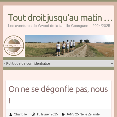
Skip
to
Tout droit jusqu'au matin …
content
Les aventures de Wwoof de la famille Goasguen – 2024/2025
On ne se dégonfle pas, nous
!
Charlotte
15 février 2025
JANV 25 Nelle Zélande