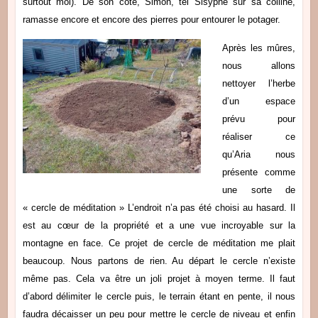
surtout moi).
De son côté, Simon, tel Sisyphe sur sa colline,
ramasse encore et encore des pierres pour entourer le potager.
Après les mûres,
nous allons
nettoyer l’herbe
d’un espace
prévu pour
réaliser ce
qu’Aria nous
présente comme
une sorte de
« cercle de méditation » L’endroit n’a pas été choisi au hasard. Il
est au cœur de la propriété et a une vue incroyable sur la
montagne en face. Ce projet de cercle de méditation me plait
beaucoup. Nous partons de rien. Au départ le cercle n’existe
même pas. Cela va être un joli projet à moyen terme. Il faut
d’abord délimiter le cercle puis, l
e terrain étant en pente, il nous
faudra décaisser un peu pour mettre le cercle de niveau et enfin