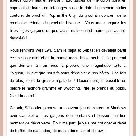
apéros qu’on fera en rentrant, aux tasses de thé qu’on boira en
papotant de livres, de tatouages ou de la date du prochain atelier
couture, du prochain Pop in the City, du prochain concert, de la
prochaine réderie, du prochain bivouac… Vous me manquez les
filles ! (les garçons un peu aussi mais quand même pas autant,
désolée) !
Nous rentrons vers 19h. Sam le papa et Sébastien devaient partir
ce soir pour aller chez la mamie mais, finalement, ils ne partiront
que demain. Simon nous a préparé une magnifique tarte à
l’oignon, un plat que nous faisons découvrir à nos hôtes. Une fois
de plus, c’est la grosse régalade !! Décidément, impossible de
perdre le moindre gramme en wwoofing. Pire, je prends du poids.
C’est la cata !!!
Ce soir, Sébastien propose un nouveau jeu de plateau « Shadows
over Camelot ». Les garçons sont partants et passent un bon
moment de découverte. Pour ma part, je vais me coucher et rêver
de forêts, de cascades, de magie dans l’air et de kiwis.