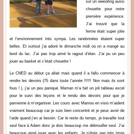
sur un wwoofing aussi
chouette pour notre
première expérience.
J’ai trouvé que la
ferme était super jolie
et l’environnement très sympa. Les randonnées étaient super
belles. Et surtout j’ai adoré le dimanche midi où on a mangé au
bord du lac. J’ai pas trop aimé le ragout d’élan. J’ai pu un peu
jouer au basket et c’était chouette !
Le CNED au début ça allait mais quand il a fallu commencer à
rendre les devoirs (75 dans toute l’année !!!!!! Non mais ils sont
fous ! ), j’ai un peu paniqué. Maman m’a fait un joli tableau excel
pour le suivi des leçons et le rendu des devoirs pour que je
parvienne à m’organiser. Les cours avec Mamou en visio m’aident
vraiment beaucoup car je suis bien concentré et je peux avoir de
l’aide quand j’en ai besoin. Car le reste du temps, je travaille tout
seul face à Adam donc je dois beaucoup me débrouiller seul. J’ai
beaucoup aimé jouer avec les enfants. Je n’étais pas très triste